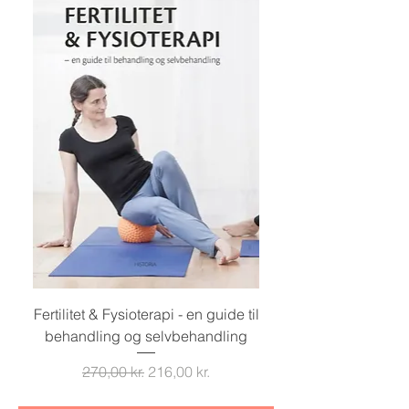
Fertilitet & Fysioterapi - en guide til
behandling og selvbehandling
Regulær pris
Salgspris
270,00 kr.
216,00 kr.