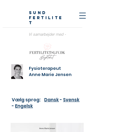
sund
fertilite
t
Vi samarbejder med -
Fysioterapeut
Anne Marie Jensen
Vælg sprog:
Dansk
-
Svensk
-
Engelsk