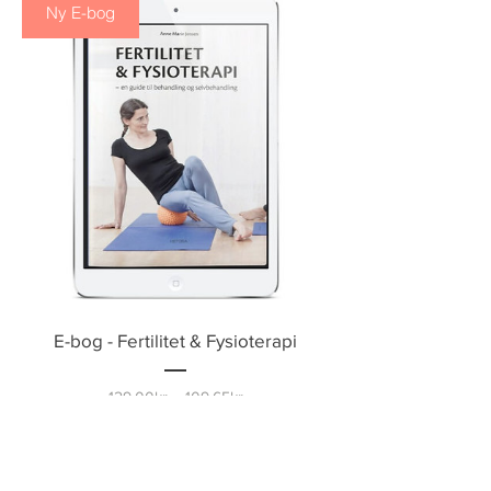
Ny E-bog
E-bog - Fertilitet & Fysioterapi
Regulær
Salgspris
129,00kr
109,65kr
pris
Tilføj til kurv