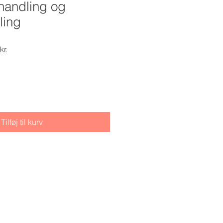
ehandling og
ling
r
Salgspris
kr.
Tilføj til kurv