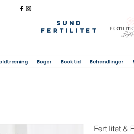
sund
fertilitet
oldtræning
Bøger
Book tid
Behandlinger
Fertilitet & 