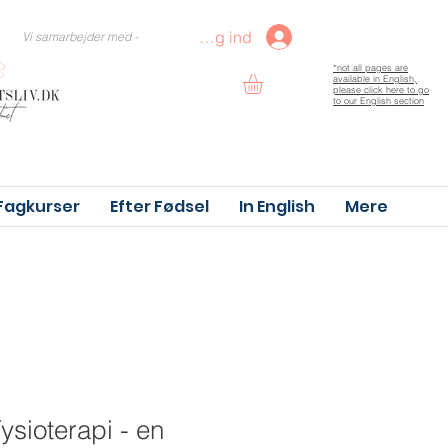
Log ind
Vi samarbejder med -
*not all pages are
available in English,
please click here to go
to our English section
Fagkurser
Efter Fødsel
In English
Mere
Fysioterapi - en