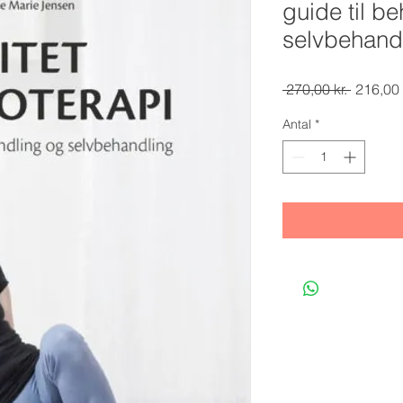
guide til b
selvbehand
Regulæ
 270,00 kr. 
216,00 
pris
Antal
*