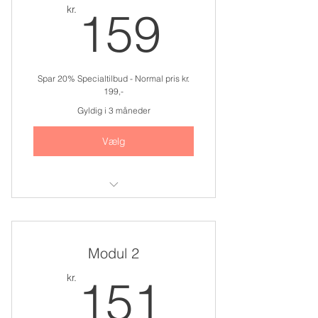
159kr.
kr.
159
Spar 20% Specialtilbud - Normal pris kr.
199,-
Gyldig i 3 måneder
Vælg
Adgang til modul 1
Modul 2
151kr.
kr.
151